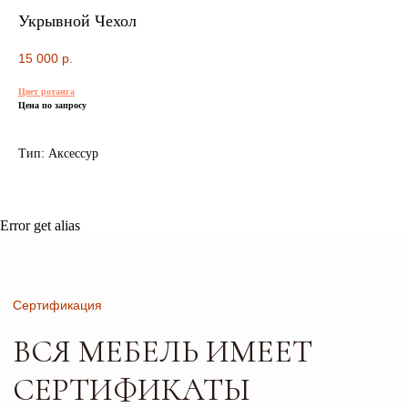
БЕЗОПАСНОСТИ И КАЧЕСТВА
Укрывной Чехол
15 000
р.
Цвет ротанга
Сертификация
Цена по запросу
ВСЯ МЕБЕЛЬ ИМЕЕТ
Тип: Аксессур
СЕРТИФИКАТЫ
БЕЗОПАСНОСТИ
И КАЧЕСТВА
Error get alias