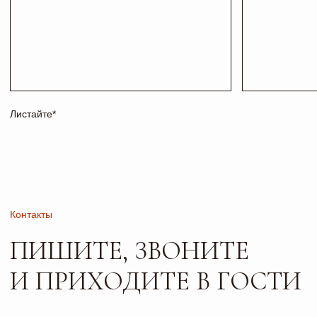
Соц сети
Адрес и режим работы
г. Тольятти, б-р
Пн-Пт: 10:00-19:00
Туполева 12А.
Сб: 10:00-18:00
Офис 2-4
Вс: 10:00-17:00
РАБОТАЕМ
ПО
ПРЕДВАРИТЕЛЬНОЙ
ЗАПИСИ
Сайт носит исключительно информационный характер и не
является публичной офертой, определяемой положениями
ч. 2 ст. 437 ГК РФ