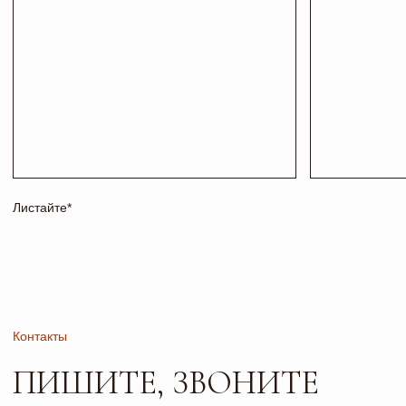
Телефон
Почта
+7 927 200 43 03
esti-vo@mail.ru
Соц сети
Адрес и режим работы
г. Тольятти, б-р
Пн-Пт: 10:00-19:00
Туполева 12А.
Сб: 10:00-18:00
Офис 2-4
Вс: 10:00-17:00
РАБОТАЕМ
ПО
ПРЕДВАРИТЕЛЬНОЙ
ЗАПИСИ
Сайт носит исключительно информационный характер и не
является публичной офертой, определяемой положениями
ч. 2 ст. 437 ГК РФ