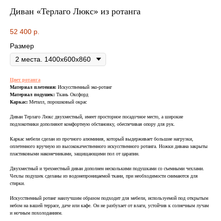
Диван «Терлаго Люкс» из ротанга
52 400
р.
Размер
ВСЯ МЕБЕЛЬ ИМЕЕТ
Цвет ротанга
Материал плетения:
Искусственный эко-ротанг
СООТВЕТСТВУЮЩИЕ
Материал подушек:
Ткань Оксфорд
Каркас:
Металл, порошковый окрас
СЕРТИФИКАТЫ
Диван Терлаго Люкс двухместный, имеет просторное посадочное место, а широкие
БЕЗОПАСНОСТИ И КАЧЕСТВА
подлокотники дополняют комфортную обстановку, обеспечивая опору для рук.
Каркас мебели сделан из прочного алюминия, который выдерживает большие нагрузки,
оплетенного вручную из высококачественного искусственного ротанга. Ножки дивана закрыты
пластиковыми наконечниками, защищающими пол от царапин.
Двухместный и трехместный диван дополнен несколькими подушками со съемными чехлами.
Сертификация
Чехлы подушек сделаны из водонепроницаемой ткани, при необходимости снимаются для
стирки.
ВСЯ МЕБЕЛЬ ИМЕЕТ
Искусственный ротанг наилучшим образом подходит для мебели, используемой под открытым
СЕРТИФИКАТЫ
небом на вашей террасе, даче или кафе. Он не разбухает от влаги, устойчив к солнечным лучам
и ночным похолоданиям.