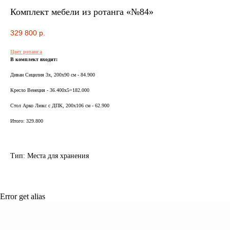
ВСЯ МЕБЕЛЬ ИМЕЕТ
Комплект мебели из ротанга «№84»
СООТВЕТСТВУЮЩИЕ
329 800
р.
СЕРТИФИКАТЫ
БЕЗОПАСНОСТИ И КАЧЕСТВА
Цвет ротанга
В комплект входит:
Диван Сицилия 3х, 200х90 см - 84.900
Кресло Венеция - 36.400х5=182.000
Стол Арко Люкс с ДПК, 200х106 см - 62.900
Сертификация
ВСЯ МЕБЕЛЬ ИМЕЕТ
Итого: 329.800
СЕРТИФИКАТЫ
БЕЗОПАСНОСТИ
Тип: Места для хранения
И КАЧЕСТВА
Error get alias