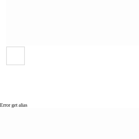
Error get alias
ВСЯ МЕ
Сертификация
СООТВ