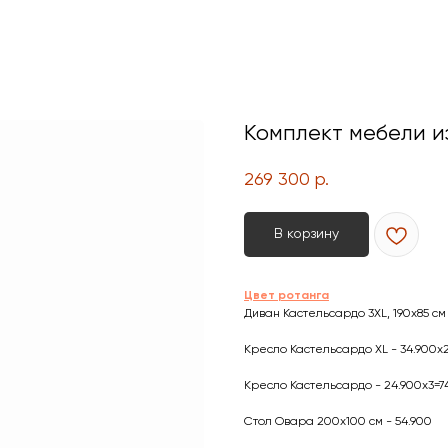
Комплект мебели и
269 300
р.
В корзину
Цвет ротанга
Диван Кастельсардо 3XL, 190х85 см 
Кресло Кастельсардо XL - 34.900х2
Кресло Кастельсардо - 24.900х3=7
Стол Овара 200х100 см - 54.900