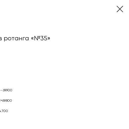
з ротанга «№35»
- 69.900
=69.800
4.700