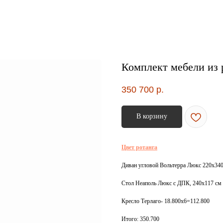
Комплект мебели из
350 700
р.
В корзину
Цвет ротанга
Диван угловой Вольтерра Люкс 220х340,
Стол Неаполь Люкс с ДПК, 240х117 см 
Кресло Терлаго- 18.800х6=112.800
Итого: 350.700