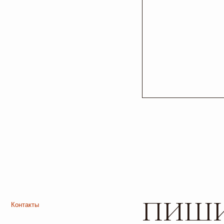
ВСЯ МЕБЕ
ПИШИТЕ
Контакты
БЕЗОПАСН
И ПРИХ
Телефон
+7 927 200 43 03
Листайте*