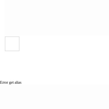
Error get alias
ВСЯ МЕ
Сертификация
СООТВ