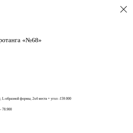
 ротанга «№68»
 L-образной формы, 2х4 места + угол -159.000
- 78.900