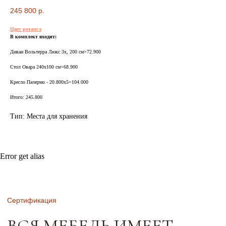
СЕРТИФИКАТЫ
245 800
р.
БЕЗОПАСНОСТИ И КАЧЕСТВА
Цвет ротанга
В комплект входит:
Диван Вольтерра Люкс 3х, 200 см=72.900
Стол Овара 240х100 см=68.900
Сертификация
Кресло Палермо - 20.800х5=104.000
ВСЯ МЕБЕЛЬ ИМЕЕТ
Итого: 245.800
СЕРТИФИКАТЫ
Тип: Места для хранения
БЕЗОПАСНОСТИ
И КАЧЕСТВА
Error get alias