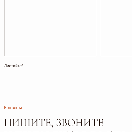
Телефон
Почта
+7 927 200 43 03
esti-vo@mail.ru
Соц сети
Адрес и режим работы
г. Тольятти, б-р
Пн-Пт: 10:00-19:00
Туполева 12А.
Сб: 10:00-18:00
Офис 2-4
Вс: 10:00-17:00
РАБОТАЕМ
ПО
ПРЕДВАРИТЕЛЬНОЙ
ЗАПИСИ
Сайт носит исключительно информационный характер и не
является публичной офертой, определяемой положениями
ч. 2 ст. 437 ГК РФ