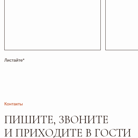
+7 927 200 43 03
esti-vo@mail.ru
Соц сети
Адрес и режим работы
г. Тольятти, б-р
Пн-Пт: 10:00-19:00
Туполева 12А.
Сб: 10:00-18:00
Офис 2-4
Вс: 10:00-17:00
РАБОТАЕМ
ПО
ПРЕДВАРИТЕЛЬНОЙ
ЗАПИСИ
Сайт носит исключительно информационный характер и не
является публичной офертой, определяемой положениями
ч. 2 ст. 437 ГК РФ