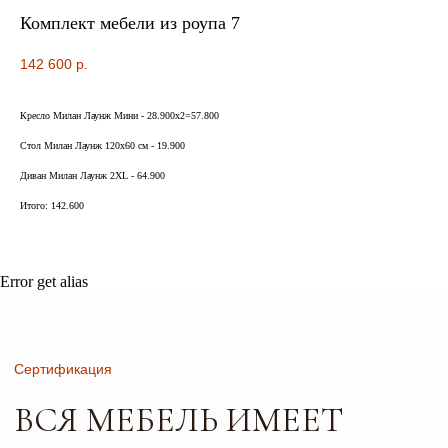
СЕРТИФИКАТЫ
Комплект мебели из роупа 7
БЕЗОПАСНОСТИ И КАЧЕСТВА
142 600
р.
Кресло Милан Лаунж Мини - 28.900х2=57.800
Сертификация
Стол Милан Лаунж 120х60 см - 19.900
ВСЯ МЕБЕЛЬ ИМЕЕТ
Диван Милан Лаунж 2XL - 64.900
СЕРТИФИКАТЫ
Итого: 142.600
БЕЗОПАСНОСТИ
И КАЧЕСТВА
Error get alias