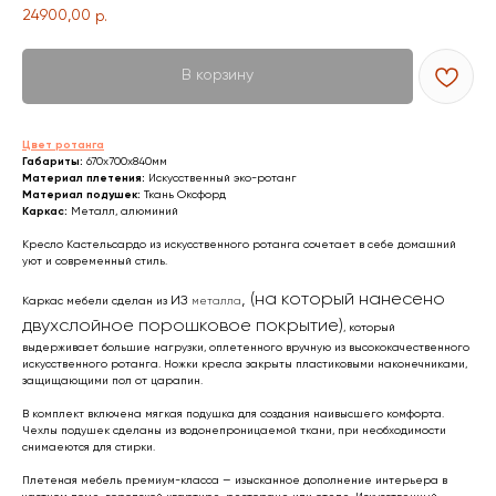
24900,00
р.
В корзину
Цвет ротанга
Габариты:
670х700х840мм
ВСЯ МЕБЕЛЬ ИМЕЕТ
Материал плетения:
Искусственный эко-ротанг
Материал подушек:
Ткань Оксфорд
СООТВЕТСТВУЮЩИЕ
Каркас:
Металл, алюминий
СЕРТИФИКАТЫ
Кресло Кастельсардо из искусственного ротанга сочетает в себе домашний
БЕЗОПАСНОСТИ И КАЧЕСТВА
уют и современный стиль.
из
, (на который нанесено
Каркас мебели сделан из
металла
двухслойное порошковое покрытие)
, который
выдерживает большие нагрузки, оплетенного вручную из высококачественного
искусственного ротанга. Ножки кресла закрыты пластиковыми наконечниками,
защищающими пол от царапин.
Сертификация
ВСЯ МЕБЕЛЬ ИМЕЕТ
В комплект включена мягкая подушка для создания наивысшего комфорта.
Чехлы подушек сделаны из водонепроницаемой ткани, при необходимости
СЕРТИФИКАТЫ
снимаеются для стирки.
БЕЗОПАСНОСТИ
Плетеная мебель премиум-класса — изысканное дополнение интерьера в