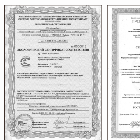
Контакты
ПИШИТЕ, ЗВОНИТЕ
И ПРИХОДИТЕ В ГОСТИ
Телефон
Почта
+7 927 200 43 03
esti-vo@mail.ru
Соц сети
Адрес и режим работы
г. Тольятти, б-р
Пн-Пт: 10:00-19:00
Туполева 12А.
Сб: 10:00-18:00
Офис 2-4
Вс: 10:00-17:00
РАБОТАЕМ
ПО ПРЕДВАРИТЕЛЬНОЙ