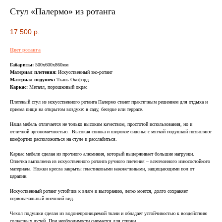
Стул «Палермо» из ротанга
17 500
р.
Цвет ротанга
Габариты:
500х600х860мм
Материал плетения:
Искусственный эко-ротанг
Материал подушек:
Ткань Оксфорд
Каркас:
Металл,
порошковый окрас
ВСЯ МЕБЕЛЬ ИМЕЕТ
Плетеный стул из искусственного ротанга Палермо станет практичным решением для отдыха и
СООТВЕТСТВУЮЩИЕ
приема пищи на открытом воздухе: в саду, беседке или террасе.
СЕРТИФИКАТЫ
Наша мебель отличается не только высоким качеством, простотой использования, но и
БЕЗОПАСНОСТИ И КАЧЕСТВА
отличной эргономичностью. Высокая спинка и широкое сиденье с мягкой подушкой позволяют
комфортно расположиться на стуле и расслабиться.
Каркас мебели сделан из прочного алюминия, который выдерживает большие нагрузки.
Оплетка выполнена из искусственного ротанга ручного плетения – всесезонного износостойкого
материала. Ножки кресла закрыты пластиковыми наконечниками, защищающими пол от
царапин.
Сертификация
Искусственный ротанг устойчив к влаге и выгоранию, легко моется, долго сохраняет
ВСЯ МЕБЕЛЬ ИМЕЕТ
первоначальный внешний вид.
СЕРТИФИКАТЫ
Чехол подушки сделан из водонепроницаемой ткани и обладает устойчивостью к воздействию
солнечных лучей. При необходимости снимается для стирки.