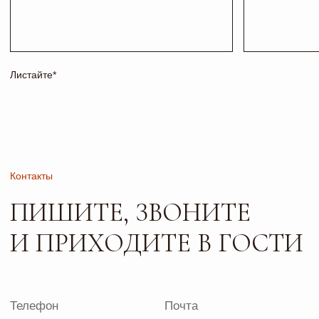
Адрес и режим работы
г. Тольятти, б-р
Пн-Пт: 10:00-19:00
Туполева 12А.
Сб: 10:00-18:00
Офис 2-4
Вс: 10:00-17:00
РАБОТАЕМ
ПО
ПРЕДВАРИТЕЛЬНОЙ
ЗАПИСИ
Сайт носит исключительно информационный характер и не
является публичной офертой, определяемой положениями
ч. 2 ст. 437 ГК РФ