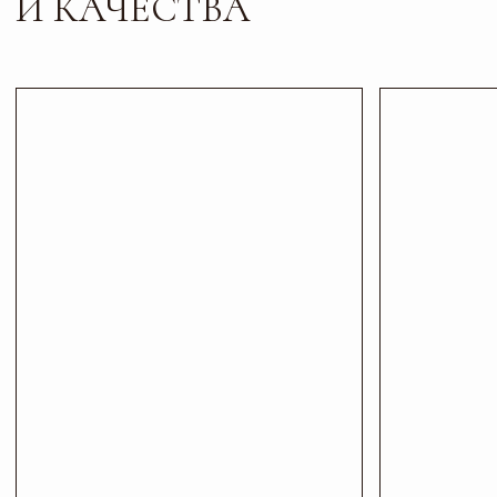
Листайте*
Контакты
ПИШИТЕ, ЗВОНИТЕ
И ПРИХОДИТЕ В ГОСТИ
Телефон
Почта
+7 927 200 43 03
esti-vo@mail.ru
Соц сети