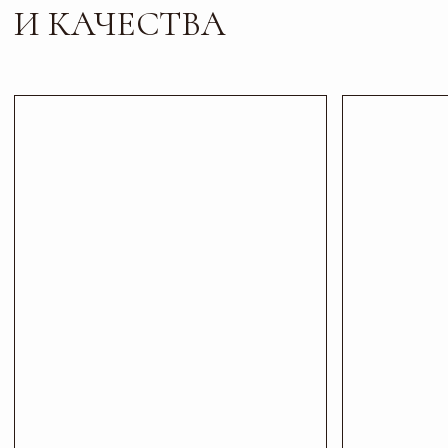
Листайте*
Контакты
ПИШИТЕ, ЗВОНИТЕ
И ПРИХОДИТЕ В ГОСТИ
Телефон
Почта
+7 927 200 43 03
esti-vo@mail.ru