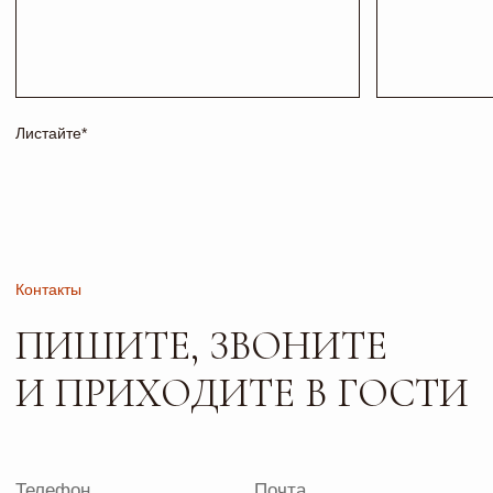
Соц сети
Адрес и режим работы
г. Тольятти, б-р
Пн-Пт: 10:00-19:00
Туполева 12А.
Сб: 10:00-18:00
Офис 2-4
Вс: 10:00-17:00
РАБОТАЕМ
ПО
ПРЕДВАРИТЕЛЬНОЙ
ЗАПИСИ
Сайт носит исключительно информационный характер и не
является публичной офертой, определяемой положениями
ч. 2 ст. 437 ГК РФ