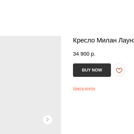
Кресло Милан Лаунж
34 900
р.
BUY NOW
Цвета роупа