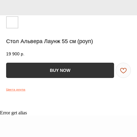
ВСЯ МЕБЕЛЬ ИМЕЕТ
СООТВЕТСТВУЮЩИЕ
СЕРТИФИКАТЫ
БЕЗОПАСНОСТИ И КАЧЕСТВА
Стол Альвера Лаунж 55 см (роуп)
19 900
р.
Сертификация
ВСЯ МЕБЕЛЬ ИМЕЕТ
BUY NOW
СЕРТИФИКАТЫ
БЕЗОПАСНОСТИ
Цвета роупа
И КАЧЕСТВА
Error get alias