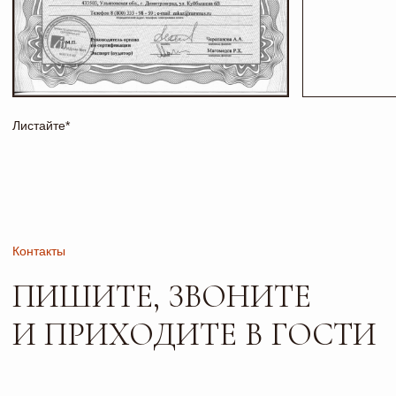
Соц сети
Адрес и режим работы
г. Тольятти, б-р
Пн-Пт: 10:00-19:00
Туполева 12А.
Сб: 10:00-18:00
Офис 2-4
Вс: 10:00-17:00
РАБОТАЕМ
ПО
ПРЕДВАРИТЕЛЬНОЙ
ЗАПИСИ
Сайт носит исключительно информационный характер и не
является публичной офертой, определяемой положениями
ч. 2 ст. 437 ГК РФ