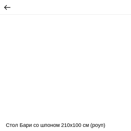
ВСЯ МЕБЕЛЬ ИМЕЕТ
СООТВЕТСТВУЮЩИЕ
СЕРТИФИКАТЫ
Стол Бари со шпоном 210х100 см (роуп)
БЕЗОПАСНОСТИ И КАЧЕСТВА