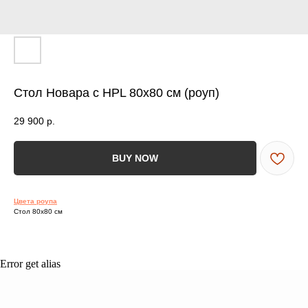
ВСЯ МЕБЕЛЬ ИМЕЕТ
СООТВЕТСТВУЮЩИЕ
СЕРТИФИКАТЫ
БЕЗОПАСНОСТИ И КАЧЕСТВА
Стол Новара с HPL 80х80 см (роуп)
29 900
р.
Сертификация
BUY NOW
ВСЯ МЕБЕЛЬ ИМЕЕТ
СЕРТИФИКАТЫ
Цвета роупа
БЕЗОПАСНОСТИ
Стол 80х80 см
И КАЧЕСТВА
Error get alias