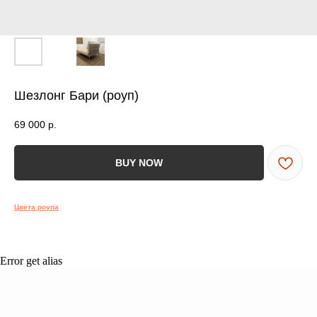
ВСЯ МЕБЕЛЬ ИМЕЕТ
СООТВЕТСТВУЮЩИЕ
СЕРТИФИКАТЫ
БЕЗОПАСНОСТИ И КАЧЕСТВА
Шезлонг Бари (роуп)
69 000
р.
Сертификация
ВСЯ МЕБЕЛЬ ИМЕЕТ
BUY NOW
СЕРТИФИКАТЫ
БЕЗОПАСНОСТИ
Цвета роупа
И КАЧЕСТВА
Error get alias