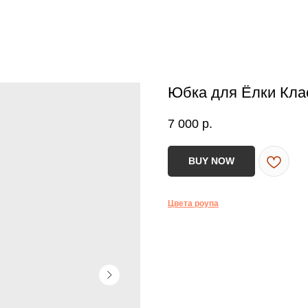
Юбка для Ёлки Кла
7 000
р.
BUY NOW
Цвета роупа