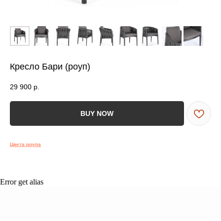
ВСЯ МЕБЕЛЬ ИМЕЕТ
СООТВЕТСТВУЮЩИЕ
СЕРТИФИКАТЫ
БЕЗОПАСНОСТИ И КАЧЕСТВА
Кресло Бари (роуп)
29 900
р.
Сертификация
ВСЯ МЕБЕЛЬ ИМЕЕТ
BUY NOW
СЕРТИФИКАТЫ
БЕЗОПАСНОСТИ
Цвета роупа
И КАЧЕСТВА
Error get alias