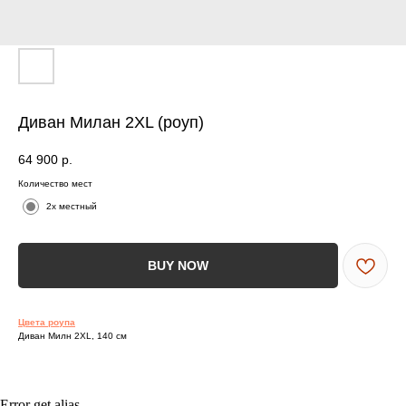
ВСЯ МЕБЕЛЬ ИМЕЕТ
СООТВЕТСТВУЮЩИЕ
СЕРТИФИКАТЫ
Диван Милан 2XL (роуп)
БЕЗОПАСНОСТИ И КАЧЕСТВА
64 900
р.
Количество мест
2х местный
Сертификация
ВСЯ МЕБЕЛЬ ИМЕЕТ
BUY NOW
СЕРТИФИКАТЫ
БЕЗОПАСНОСТИ
Цвета роупа
И КАЧЕСТВА
Диван Милн 2XL, 140 см
Error get alias