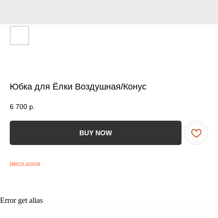
ВСЯ МЕБЕЛЬ ИМЕЕТ
СООТВЕТСТВУЮЩИЕ
СЕРТИФИКАТЫ
БЕЗОПАСНОСТИ И КАЧЕСТВА
Юбка для Ёлки Воздушная/Конус
6 700
р.
Сертификация
ВСЯ МЕБЕЛЬ ИМЕЕТ
BUY NOW
СЕРТИФИКАТЫ
БЕЗОПАСНОСТИ
Цвета роупа
И КАЧЕСТВА
Error get alias