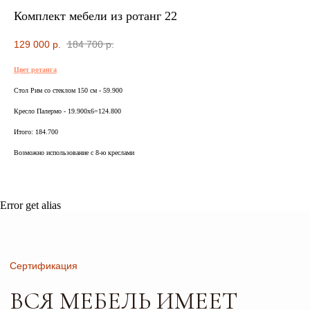
СЕРТИФИКАТЫ
Комплект мебели из ротанг 22
БЕЗОПАСНОСТИ И КАЧЕСТВА
129 000
р.
184 700
р.
Цвет ротанга
Стол Рим со стеклом 150 см - 59.900
Сертификация
Кресло Палермо - 19.900х6=124.800
ВСЯ МЕБЕЛЬ ИМЕЕТ
Итого: 184.700
СЕРТИФИКАТЫ
Возможно использование с 8-ю креслами
БЕЗОПАСНОСТИ
И КАЧЕСТВА
Error get alias