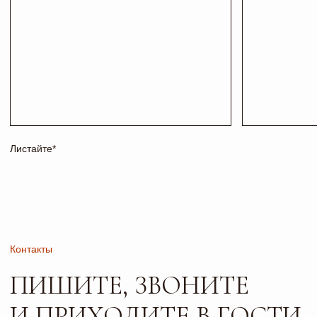
+7 927 200 43 03
esti-vo@mail.ru
Соц сети
Адрес и режим работы
г. Тольятти, б-р
Пн-Пт: 10:00-19:00
Туполева 12А.
Сб: 10:00-18:00
Офис 2-4
Вс: 10:00-17:00
РАБОТАЕМ
ПО
ПРЕДВАРИТЕЛЬНОЙ
ЗАПИСИ
Сайт носит исключительно информационный характер и не
является публичной офертой, определяемой положениями
ч. 2 ст. 437 ГК РФ