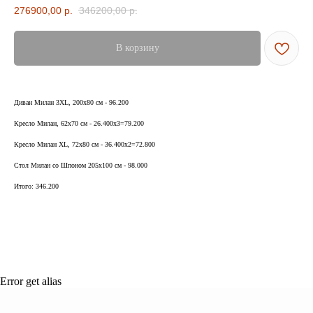
276900,00
р.
346200,00
р.
ВСЯ МЕБЕЛЬ ИМЕЕТ
СООТВЕТСТВУЮЩИЕ
В корзину
СЕРТИФИКАТЫ
БЕЗОПАСНОСТИ И КАЧЕСТВА
Диван Милан 3XL, 200х80 см - 96.200
Кресло Милан, 62х70 см - 26.400х3=79.200
Кресло Милан XL, 72х80 см - 36.400х2=72.800
Сертификация
Стол Милан со Шпоном 205х100 см - 98.000
ВСЯ МЕБЕЛЬ ИМЕЕТ
Итого: 346.200
СЕРТИФИКАТЫ
БЕЗОПАСНОСТИ
И КАЧЕСТВА
Error get alias