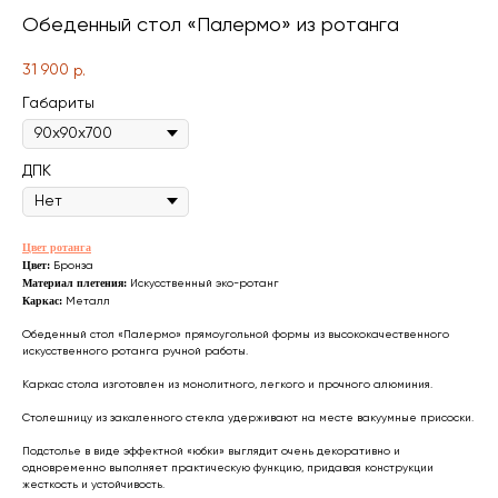
Обеденный стол «Палермо» из ротанга
31 900
р.
Габариты
ДПК
Цвет ротанга
ВСЯ МЕБЕЛЬ ИМЕЕТ
Цвет:
Бронза
Материал плетения:
Искусственный эко-ротанг
СООТВЕТСТВУЮЩИЕ
Каркас:
Металл
СЕРТИФИКАТЫ
Обеденный стол «Палермо» прямоугольной формы из высококачественного
искусственного ротанга ручной работы.
БЕЗОПАСНОСТИ И КАЧЕСТВА
Каркас стола изготовлен из монолитного, легкого и прочного алюминия.
Столешницу из закаленного стекла удерживают на месте вакуумные присоски.
Подстолье в виде эффектной «юбки» выглядит очень декоративно и
одновременно выполняет практическую функцию, придавая конструкции
Сертификация
жесткость и устойчивость.