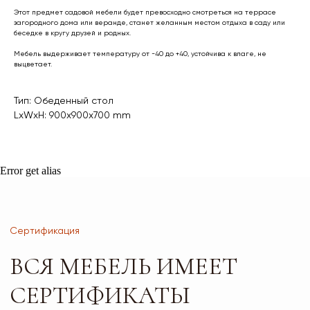
ВСЯ МЕБЕЛЬ ИМЕЕТ
Этот предмет садовой мебели будет превосходно смотреться на террасе
загородного дома или веранде, станет желанным местом отдыха в саду или
СЕРТИФИКАТЫ
беседке в кругу друзей и родных.
БЕЗОПАСНОСТИ
Мебель выдерживает температуру от -40 до +40, устойчива к влаге, не
выцветает.
И КАЧЕСТВА
Тип: Обеденный стол
LxWxH: 900x900x700 mm
Error get alias