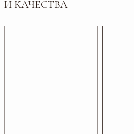
Листайте*
Контакты
ПИШИТЕ, ЗВОНИТЕ
И ПРИХОДИТЕ В ГОСТИ
Телефон
Почта
+7 927 200 43 03
esti-vo@mail.ru
Соц сети
Адрес и режим работы
г. Тольятти, б-р
Пн-Пт: 10:00-19:00
Туполева 12А.
Сб: 10:00-18:00