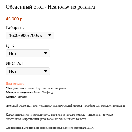
Обеденный стол «Неаполь» из ротанга
46 900
р.
Габариты
ДПК
ВСЯ МЕБЕЛЬ ИМЕЕТ
ИНСТАЛ
СООТВЕТСТВУЮЩИЕ
СЕРТИФИКАТЫ
Цвет ротанга
БЕЗОПАСНОСТИ И КАЧЕСТВА
Материал плетения:
Искусственный эко-ротанг
Материал подушек:
Ткань Оксфорд
Каркас:
Металл
Плетеный обеденный стол «Неаполь» прямоугольной формы, подойдет для большой компании.
Каркас изготовлен из монолитного, прочного и легкого металла – алюминия, вручную
Сертификация
оплетенного искусственной ротанговой лентой высшего качества.
ВСЯ МЕБЕЛЬ ИМЕЕТ
Столешница выполнена из современного полимерного материала ДПК.