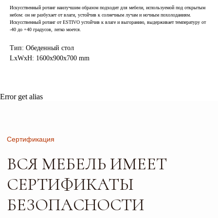
СЕРТИФИКАТЫ
Искусственный ротанг наилучшим образом подходит для мебели, используемой под открытым
небом: он не разбухает от влаги, устойчив к солнечным лучам и ночным похолоданиям.
БЕЗОПАСНОСТИ
Искусственный ротанг от ESTIVO устойчив к влаге и выгоранию, выдерживает температуру от
-40 до +40 градусов, легко моется.
И КАЧЕСТВА
Тип: Обеденный стол
LxWxH: 1600x900x700 mm
Error get alias