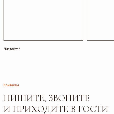
+7 927 200 43 03
esti-vo@mail.ru
Соц сети
Адрес и режим работы
г. Тольятти, б-р
Пн-Пт: 10:00-19:00
Туполева 12А.
Сб: 10:00-18:00
Офис 2-4
Вс: 10:00-17:00
РАБОТАЕМ
ПО
ПРЕДВАРИТЕЛЬНОЙ
ЗАПИСИ
Сайт носит исключительно информационный характер и не
является публичной офертой, определяемой положениями
ч. 2 ст. 437 ГК РФ