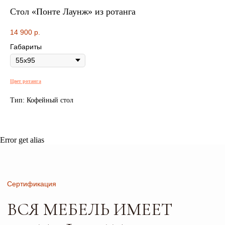
СЕРТИФИКАТЫ
Стол «Понте Лаунж» из ротанга
БЕЗОПАСНОСТИ И КАЧЕСТВА
14 900
р.
Габариты
Сертификация
ВСЯ МЕБЕЛЬ ИМЕЕТ
Цвет ротанга
СЕРТИФИКАТЫ
Тип: Кофейный стол
БЕЗОПАСНОСТИ
И КАЧЕСТВА
Error get alias