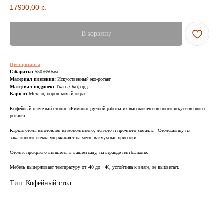
17900,00
р.
ВСЯ МЕБЕЛЬ ИМЕЕТ
В корзину
СООТВЕТСТВУЮЩИЕ
СЕРТИФИКАТЫ
Цвет ротанга
БЕЗОПАСНОСТИ И КАЧЕСТВА
Габариты:
550х650мм
Материал плетения:
Искусственный эко-ротанг
Материал подушек:
Ткань Оксфорд
Каркас:
Металл, порошковый окрас
Кофейный плетеный столик «Римини» ручной работы из высококачественного искусственного
ротанга.
Сертификация
Каркас стола изготовлен из монолитного, легкого и прочного металла. Столешницу из
закаленного стекла удерживают на месте вакуумные присоски.
ВСЯ МЕБЕЛЬ ИМЕЕТ
Столик прекрасно впишется в вашем саду, на веранде или балконе.
СЕРТИФИКАТЫ
Мебель выдерживает температуру от -40 до +40, устойчива к влаге, не выцветает.
БЕЗОПАСНОСТИ
Тип: Кофейный стол
И КАЧЕСТВА