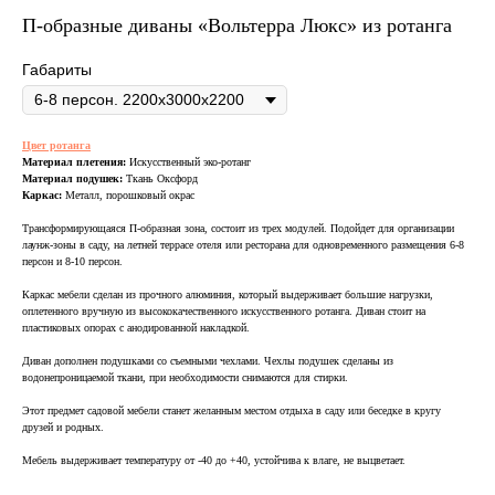
П-образные диваны «Вольтерра Люкс» из ротанга
Габариты
Цвет ротанга
Материал плетения:
Искусственный эко-ротанг
ВСЯ МЕБЕЛЬ ИМЕЕТ
Материал подушек:
Ткань Оксфорд
СООТВЕТСТВУЮЩИЕ
Каркас:
Металл, порошковый окрас
СЕРТИФИКАТЫ
Трансформирующаяся П-образная зона, состоит из трех модулей. Подойдет для организации
лаунж-зоны в саду, на летней террасе отеля или ресторана для одновременного размещения 6-8
БЕЗОПАСНОСТИ И КАЧЕСТВА
персон и 8-10 персон.
Каркас мебели сделан из прочного алюминия, который выдерживает большие нагрузки,
оплетенного вручную из высококачественного искусственного ротанга. Диван стоит на
пластиковых опорах с анодированной накладкой.
Диван дополнен подушками со съемными чехлами. Чехлы подушек сделаны из
Сертификация
водонепроницаемой ткани, при необходимости снимаются для стирки.
ВСЯ МЕБЕЛЬ ИМЕЕТ
Этот предмет садовой мебели станет желанным местом отдыха в саду или беседке в кругу
друзей и родных.
СЕРТИФИКАТЫ
Мебель выдерживает температуру от -40 до +40, устойчива к влаге, не выцветает.
БЕЗОПАСНОСТИ