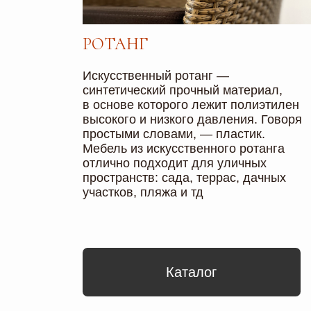
ЛУЧШЕЕ РЕШЕНИЕ
ДЛЯ БИЗНЕСА
Длительный срок эксплуатации
Мебель прослужит не менее 10 лет,
сохраняя свой первоначальный вид
Простота обслуживания
За плетеной мебелью легко ухаживать,
она не требует профессиональной
химчистки и клининга
Выглядит стильно и дорого
Наши дизайнеры разработают мебельные
комплекты, которые отлично дополнят
ваш интерьер