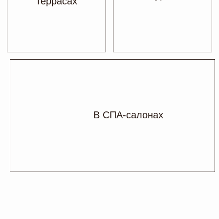
РОТАНГ
Искусственный ротанг —
синтетический прочный материал,
в основе которого лежит полиэтилен
высокого и низкого давления. Говоря
простыми словами, — пластик.
Мебель из искусственного ротанга
отлично подходит для уличных
пространств: сада, террас, дачных
участков, пляжа и тд
Каталог