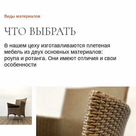
РОУП
Внутренняя часть мебели из роупа
представляет собой прорезиненное
синтетическое волокно,
а внешняя — веревочное переплетение
из синтетических нитей. Мебель из роупа более
универсальна, подходит как для дома, так и для
улицы, и выглядит уютнее за счет своего
мягкого плетения
Каталог
ПЛЕТЁНАЯ МЕБЕЛЬ –