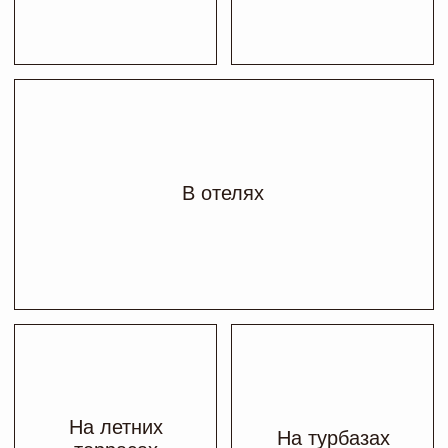
Виды материалов
ЧТО ВЫБРАТЬ
В нашем цеху изготавливаются плетеная
мебель из двух основных материалов:
роупа и ротанга. Они имеют отличия и свои
особенности