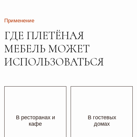
В отелях
На летних
На турбазах
террасах
В СПА-салонах