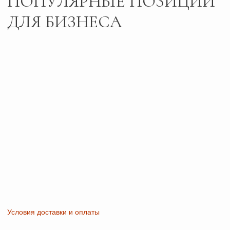
Адрес и режим работы
г. Тольятти, б-р
Пн-Пт: 10:00-19:00
Туполева 12А.
Сб: 10:00-18:00
Офис 2-4
Вс: 10:00-17:00
РАБОТАЕМ
ПО
ПРЕДВАРИТЕЛЬНОЙ
ЗАПИСИ
Сайт носит исключительно информационный характер и не
является публичной офертой, определяемой положениями
ч. 2 ст. 437 ГК РФ