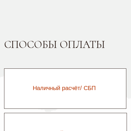
МИРОСЛАВА СЕРГЕЕВНА
ИНН: 632147606449
ОГРИП 323632700013220
БИК: 042202824
Номер счёта:
40802810029520006900
Кор. счёт:
30101810200000000824
®
Политика конфиденциальности
О защите и обработке персональных данных