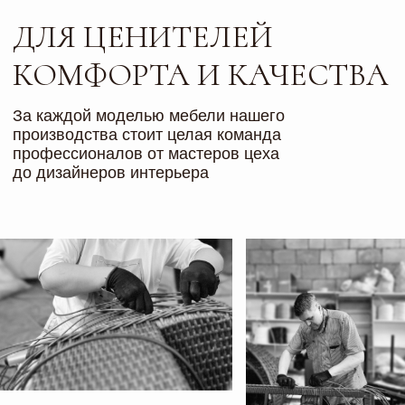
Мебель доставляется транспортной компаний
ГТА прямо до двери в любой населенный пункт,
минуя сортировочные центры, что позволяет
доставлять заказы в кратчайшие сроки
Груз полностью застрахован
, и мы несем за
него полную ответственность, пока вы его не
получите в целости и сохранности
Свяжитесь с нами и мы подберем для вас
самые выгодные условия
Возможен самовывоз по адресу:
г. Тольятти, ул. Туполева, 12А, ТД Вояж
CПОСОБЫ ОПЛАТЫ