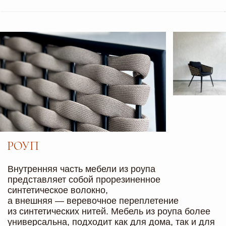
Устойчивость к внешней среде
Плетеная мебель не боится перепада
температур (от -70 до +70°С), влаги, солнечных
лучей, её можно использовать круглый год
Форма заявки
БРЕНДИРОВАНИЕ
МЕБЕЛИ
Разработаем индивидуальный дизайн-проект по
вашим пожеланиям или эскизам. Сделаем
мебель в цветах вашего бренда и нанесем
логотипы на мягкие изделия
Обсудить дизайн