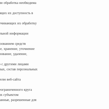
ли обработка необходима
ющих их доступность в
печивающих их обработку
тельной информации
зованием средств
е, хранение, уточнение
рование, удаление,
о с другими лицами
ых, состав персональных
елю веб-сайта
еограниченного круга
ых субъектом
данные, разрешенные для