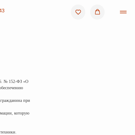
06. № 152-ФЗ «О
 обеспечению
и гражданина при
рмации, которую
 техники.