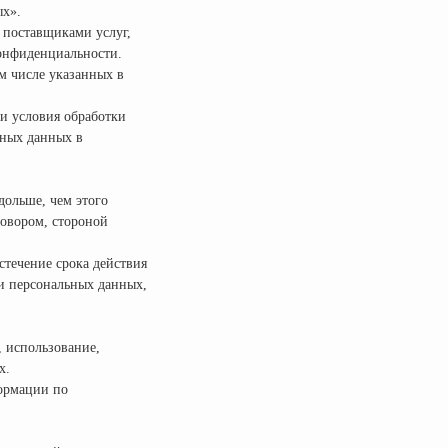
ых».
 поставщиками услуг,
конфиденциальности.
м числе указанных в
ли условия обработки
ьных данных в
дольше, чем этого
говором, стороной
стечение срока действия
ки персональных данных,
, использование,
х.
формации по