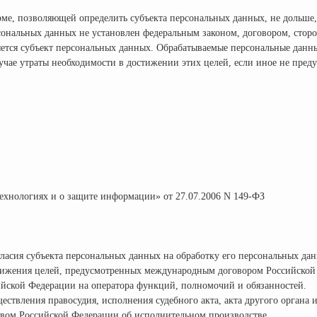
рме, позволяющей определить субъекта персональных данных, не дольше,
сональных данных не установлен федеральным законом, договором, сторо
яется субъект персональных данных. Обрабатываемые персональные данн
учае утраты необходимости в достижении этих целей, если иное не пре
хнологиях и о защите информации» от 27.07.2006 N 149-ФЗ
гласия субъекта персональных данных на обработку его персональных да
стижения целей, предусмотренных международным договором Российской
ийской Федерации на оператора функций, полномочий и обязанностей.
ествления правосудия, исполнения судебного акта, акта другого органа 
твом Российской Федерации об исполнительном производстве.