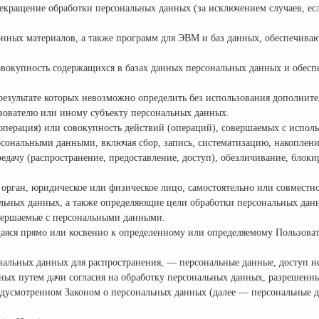
кращение обработки персональных данных (за исключением случаев, ес
нных материалов, а также программ для ЭВМ и баз данных, обеспечива
вокупность содержащихся в базах данных персональных данных и обес
 результате которых невозможно определить без использования дополни
зователю или иному субъекту персональных данных.
операция) или совокупность действий (операций), совершаемых с исполь
рсональными данными, включая сбор, запись, систематизацию, накоплени
едачу (распространение, предоставление, доступ), обезличивание, блоки
орган, юридическое или физическое лицо, самостоятельно или совместн
ьных данных, а также определяющие цели обработки персональных данн
овершаемые с персональными данными.
аяся прямо или косвенно к определенному или определяемому Пользоват
нальных данных для распространения, — персональные данные, доступ н
ных путем дачи согласия на обработку персональных данных, разрешенн
едусмотренном Законом о персональных данных (далее — персональные 