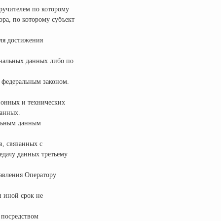
оручителем по которому
ора, по которому субъект
для достижения
ональных данных либо по
 федеральным законом.
ионных и технических
данных.
альным данным
в, связанных с
едачу данных третьему
равления Оператору
и иной срок не
 посредством