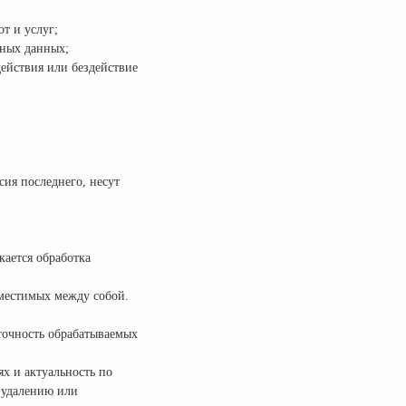
т и услуг;
ьных данных;
ействия или бездействие
сия последнего, несут
кается обработка
вместимых между собой.
точность обрабатываемых
ях и актуальность по
 удалению или