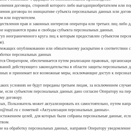
олнения договора, стороной которого либо выгодоприобретателем или п
ючения договора по инициативе субъекта персональных данных или догов
ем или поручителем.
ществления прав и законных интересов оператора или третьих лиц либо 
не нарушаются права и свободы субъекта персональных данных.
ступ неограниченного круга лиц к которым предоставлен субъектом перс
е).
длежащих опубликованию или обязательному раскрытию в соответствии с
работки персональных данных
тся Оператором, обеспечивается путем реализации правовых, организац
ваний действующего законодательства в области защиты персональных 
данных и принимает все возможные меры, исключающие доступ к персон
каких условиях не будут переданы третьим лицам, за исключением случае
е, если субъектом персональных данных дано согласие Оператору на пер
му договору.
ных, Пользователь может актуализировать их самостоятельно, путем нап
-vo@mail.ru с пометкой «Актуализация персональных данных».
достижением целей, для которых были собраны персональные данные, есл
твом.
сие на обработку персональных данных, направив Оператору уведомление