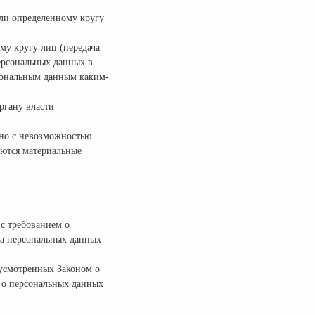
ли определенному кругу
му кругу лиц (передача
ерсональных данных в
сональным данным каким-
ргану власти
тно с невозможностью
ются материальные
 с требованием о
та персональных данных
дусмотренных Законом о
 о персональных данных